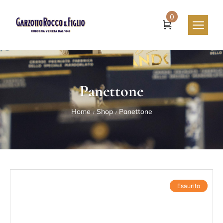
0
Panettone
Home
Shop
Panettone
/
/
Esaurito