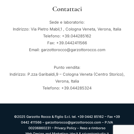
Contattaci
Sede e laboratorio:
Indirizzo: Via Pietro Mabil,1 , Cologna Veneta, Verona, Italia
Telefono: +39.044285162
Fax: +39.0442411566
Email: garzottorocco@garzottorocco.com
Punto vendita:
Indirizzo: P.zza Garibaldi,9 – Cologna Veneta (Centro Storico),
Verona, Italia
Telefono: +39.044285324
©2025 Garzotto Rocco & Figlio S.r.l. tel. +39 0442 85162 – Fax +39
0442 411566 – garzottorocco@garzottorocco.com – P.IVA
00206860231 –
Privacy Policy
–
Reso e rimborso
Web Design and Marketing:
jdw.it
&
sriyantrastudio.it