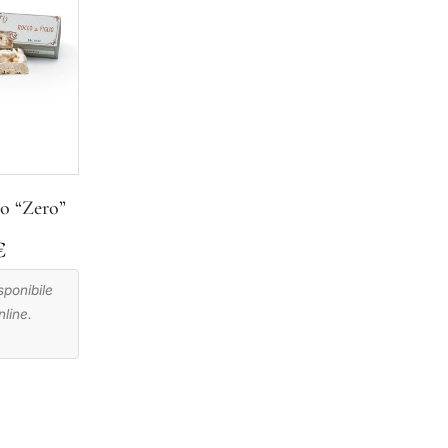
o “Zero”
€
ponibile
nline.
.