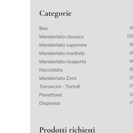
Categorie
(3
Box
(20
Mandorlato classico
(8
Mandorlato superiore
(4
Mandorlato morbido
(4
Mandorlato ricoperto
(5
Nocciolato
(2
Mandorlato Zero
(7
Torroncini - Tartufi
(1
Panettone
(7
Dispensa
Prodotti richiesti