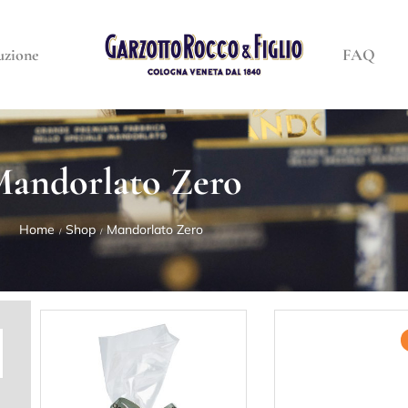
uzione
FAQ
andorlato Zero
Home
Shop
Mandorlato Zero
/
/