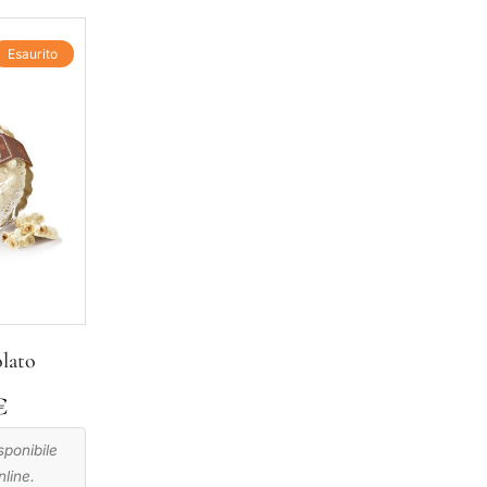
Esaurito
lato
€
ponibile
nline.