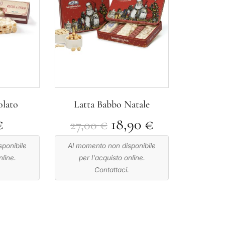
olato
Latta Babbo Natale
€
18,90
€
27,00
€
ponibile
Al momento non disponibile
nline.
per l'acquisto online.
.
Contattaci.