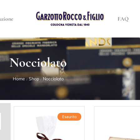
uzione
FAQ
Nocciolato
Home
Shop
Nocciolato
/
/
Esaurito