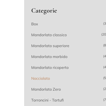
Categorie
(3
Box
(20
Mandorlato classico
(8
Mandorlato superiore
(4
Mandorlato morbido
(4
Mandorlato ricoperto
(5
Nocciolato
(2
Mandorlato Zero
(7
Torroncini - Tartufi