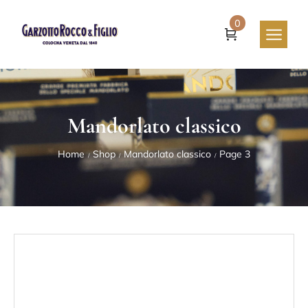
0
Mandorlato classico
Home
Shop
Mandorlato classico
Page 3
/
/
/