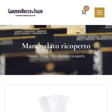
0
Mandorlato ricoperto
Home
Shop
Mandorlato ricoperto
/
/