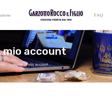
uzione
FAQ
il mio account
Home
il mio account
/